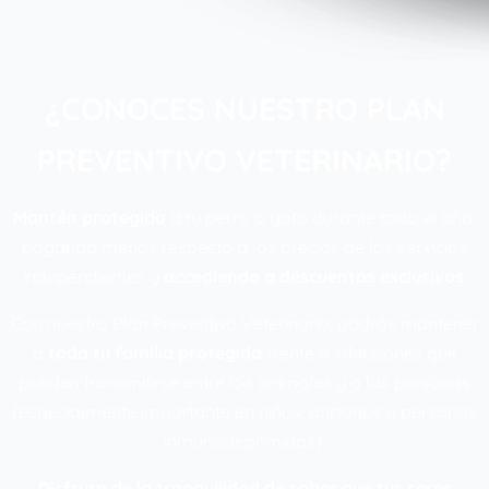
¿CONOCES NUESTRO PLAN
PREVENTIVO VETERINARIO?
Mantén protegido
a tu perro o gato durante todo el año,
pagando menos respecto a los precios de los servicios
independientes y
accediendo a descuentos exclusivos
.
Con nuestro Plan Preventivo Veterinario, podrás mantener
a
toda tu familia protegida
frente a infecciones que
pueden transmitirse entre los animales y a las personas
(especialmente importante en niños, ancianos y personas
inmunodeprimidas).
Disfruta de la tranquilidad de saber que tus seres