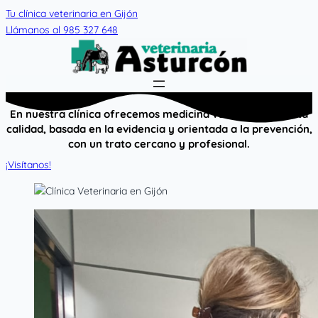
Skip
Tu clínica veterinaria en Gijón
to
Llámanos al 985 327 648
content
En nuestra clínica ofrecemos medicina veterinaria de alta
calidad, basada en la evidencia y orientada a la prevención,
con un trato cercano y profesional.
¡Visítanos!