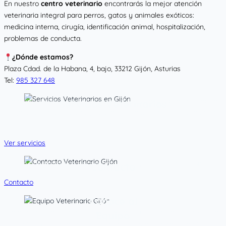
En nuestro
centro veterinario
encontrarás la mejor atención
veterinaria integral para perros, gatos y animales exóticos:
medicina interna, cirugía, identificación animal, hospitalización,
problemas de conducta.
¿Dónde estamos?
Plaza Cdad. de la Habana, 4, bajo, 33212 Gijón, Asturias
Tel:
985 327 648
En nuestra clínica cuidamos la salud de tu animal con prevención,
Servicios Veterinarios
diagnóstico preciso y cirugía cuando es necesaria. Todo con criterio
y cercanía.
Ver servicios
En nuestra clínica gestionamos citas y dudas por teléfono.
Contacto
Contacto
Conoce al
En nuestra clínica trabajamos con un equipo cercano y formación
Equipo
actualizada, con protocolos claros y transparencia en cada