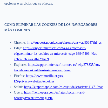
opciones o servicios que se ofrecen.
CÓMO ELIMINAR LAS COOKIES DE LOS NAVEGADORES
MÁS COMUNES
Chrome:
http://support.google.com/chrome/answer/95647?hl=es
Edge:
https://support.microsoft.com/es-es/microsoft-
edge/eliminar-las-cookies-en-microsoft-edge-63947406-40ac-
c3b8-57b9-2a946a29ae09
Explorer:
https://support.microsoft.com/es-es/help/278835/how-
to-delete-cookie-files-in-internet-explorer
Firefox:
https://www.mozilla.org/es-
ES/privacy/websites/#cookies
Safari:
https://support.apple.com/es-es/guide/safari/sfri11471/mac
Opera:
https://help.opera.com/en/latest/security-and-
privacy/#clearBrowsingData